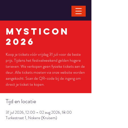
Mysticon
2026
Koop je tickets vóór vrijdag 31 juli voor de beste
prijs. Tijdens het festivalweekend gelden hogere
tarieven. We verkopen geen fysieke tickets aan de
deur. Alle tickets moeten via onze website worden
aangekocht. Scan de QR-code bij de ingang om
direct je ticket te kopen.
Tijd en locatie
31 jul 2026, 12:00 – 02 aug 2026, 18:00
Turkestraat 1, Nokere (Kruisem)