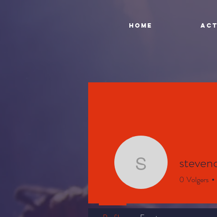
Home
Act
steven
stevenonr
0
Volgers